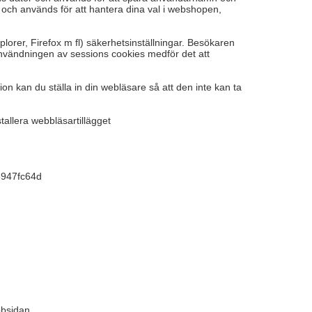
och används för att hantera dina val i webshopen,
orer, Firefox m fl) säkerhetsinställningar. Besökaren
nvändningen av sessions cookies medför det att
ion kan du ställa in din webläsare så att den inte kan ta
tallera webbläsartillägget
e5947fc64d
bbsidan.