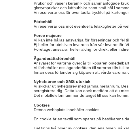
Krukor och vaser i keramik och sammanfogade krukor o
glasyrsprickor och luftbubblor samt små hål i samma
Vi reserverar oss för eventuella tryckfel på kartonge
Förbehåll
Vi reserverar oss mot eventuella felaktigheter på web
Force majeure
Vi kan inte hållas ansvariga för förseningar och fel 
Ej heller for utebliven leverans från vår leverantör.
Företaget ansvarar heller aldrig för direkt eller indi
Äganderättsförbehåll
Ansvaret för varorna övergår till köparen omedelbart
Vi förbehåller oss äganderätten till varorna tills full
Innan dess förbinder sig köparen att vårda varorna 
Nyhetsbrev och SMS-utskick
Vi skickar ut nyhetsbrev med jämna mellanrum. Dessa ka
avregistrera dig. Detta kan dock medföra att du miss
Det mobiltelefonnummer du anget till oss kan komma
Cookies
Denna webbplats innehåller cookies.
En cookie är en textfil som sparas på besökarens d
Det finns två typer av cookies, den ena typen, så k