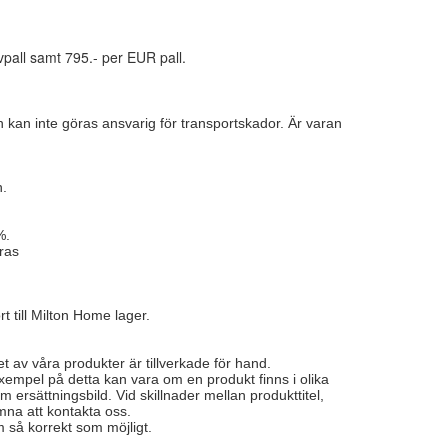
pall samt 795.- per EUR pall.
 kan inte göras ansvarig för transportskador. Är varan
n.
%.
ras
t till Milton Home lager.
let av våra produkter är tillverkade för hand.
 Exempel på detta kan vara om en produkt finns i olika
 ersättningsbild. Vid skillnader mellan produkttitel,
mna att kontakta oss.
em så korrekt som möjligt.