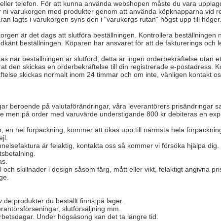
l eller telefon. För att kunna använda webshopen måste du vara uppla
ler ni varukorgen med produkter genom att använda köpknapparna vid res
varan lagts i varukorgen syns den i "varukorgs rutan" högst upp till höger
orgen är det dags att slutföra beställningen. Kontrollera beställning
dkänt beställningen. Köparen har ansvaret för att de fakturerings och l
när beställningen är slutförd, detta är ingen orderbekräftelse utan ett 
strerat den skickas en orderbekräftelse till din registrerade e-postadre
ftelse skickas normalt inom 24 timmar och om inte, vänligen kontakt os
eringar beroende på valutaförändringar, våra leverantörers prisändringa
de men på order med varuvärde understigande 800 kr debiteras en exped
, en hel förpackning, kommer att ökas upp till närmsta hela förpackni
ejl.
nelsefaktura är felaktig, kontakta oss så kommer vi försöka hjälpa dig.
tsbetalning.
as.
l och skillnader i design såsom färg, mått eller vikt, felaktigt angivna pr
ge.
v de produkter du beställt finns på lager.
erantörsförseningar, slutförsäljning mm.
arbetsdagar. Under högsäsong kan det ta längre tid.