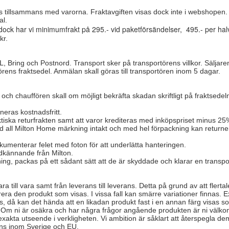
s tillsammans med varorna. Fraktavgiften visas dock inte i webshopen.
al.
ock har vi minimumfrakt på 295.- vid paketförsändelser, 495.- per halv
kr.
Bring och Postnord. Transport sker på transportörens villkor. Säljaren
rens fraktsedel. Anmälan skall göras till transportören inom 5 dagar.
 och chauffören skall om möjligt bekräfta skadan skriftligt på fraktsedel
neras kostnadsfritt.
tiska returfrakten samt att varor krediteras med inköpspriset minus 25
d all Milton Home märkning intakt och med hel förpackning kan returne
okumenterar felet med foton för att underlätta hanteringen.
dkännande från Milton.
ning, packas på ett sådant sätt att de är skyddade och klarar en transpor
ra till vara samt från leverans till leverans. Detta på grund av att flerta
trera den produkt som visas. I vissa fall kan smärre variationer finnas.
s, då kan det hända att en likadan produkt fast i en annan färg visas som
er. Om ni är osäkra och har några frågor angående produkten är ni välko
 exakta utseende i verkligheten. Vi ambition är såklart att återspegla d
inns inom Sverige och EU.