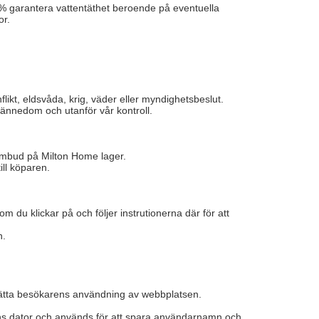
00% garantera vattentäthet beroende på eventuella
or.
flikt, eldsvåda, krig, väder eller myndighetsbeslut.
 kännedom och utanför vår kontroll.
 ombud på Milton Home lager.
ill köparen.
m du klickar på och följer instrutionerna där för att
n.
rlätta besökarens användning av webbplatsen.
arens dator och används för att spara användarnamn och