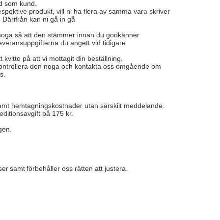
gd som kund.
pektive produkt, vill ni ha flera av samma vara skriver
. Därifrån kan ni gå in gå
en noga så att den stämmer innan du godkänner
everansuppgifterna du angett vid tidigare
kvitto på att vi mottagit din beställning.
ss. Kontrollera den noga och kontakta oss omgående om
s.
r samt hemtagningskostnader utan särskilt meddelande.
itionsavgift på 175 kr.
ngen.
iser samt förbehåller oss rätten att justera.