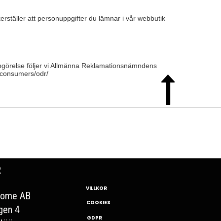
rställer att personuppgifter du lämnar i vår webbutik
 uppgörelse följer vi Allmänna Reklamationsnämndens
u/consumers/odr/

R
VILLKOR
Home AB
COOKIES
gen 4
GDPR