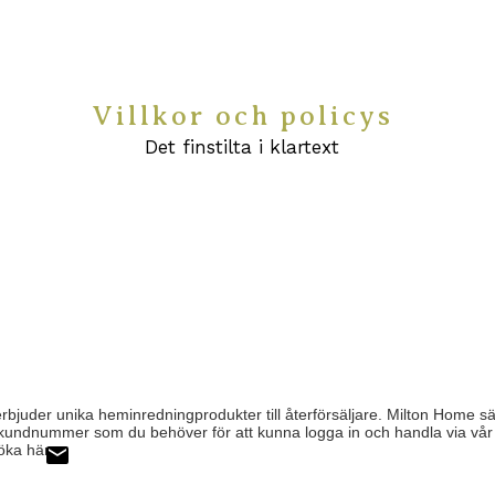
Villkor och policys
Det finstilta i klartext
juder unika heminredningprodukter till återförsäljare. Milton Home säljer
t kundnummer som du behöver för att kunna logga in och handla via vå
söka här.