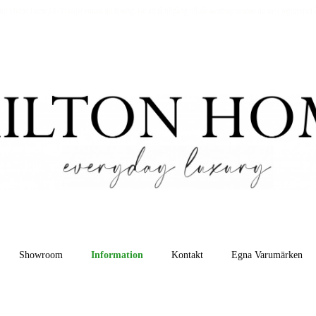
l Milton Home AB - Vi säljer endast till företag. För att få tillgång till vår webshop behöver du vara registrerad å
Showroom
Information
Kontakt
Egna Varumärken