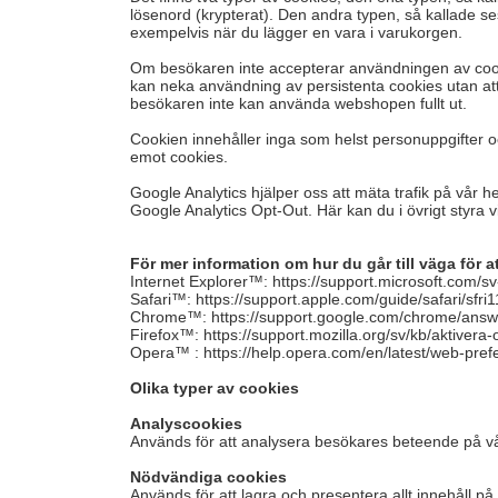
lösenord (krypterat). Den andra typen, så kallade 
exempelvis när du lägger en vara i varukorgen.
Om besökaren inte accepterar användningen av cookie
kan neka användning av persistenta cookies utan at
besökaren inte kan använda webshopen fullt ut.
Cookien innehåller inga som helst personuppgifter och
emot cookies.
Google Analytics hjälper oss att mäta trafik på vår h
Google Analytics Opt-Out. Här kan du i övrigt styra
För mer information om hur du går till väga för a
Internet Explorer™: https://support.microsoft.com
Safari™: https://support.apple.com/guide/safari/sfr
Chrome™: https://support.google.com/chrome/ans
Firefox™: https://support.mozilla.org/sv/kb/aktivera-
Opera™ : https://help.opera.com/en/latest/web-pre
Olika typer av cookies
Analyscookies
Används för att analysera besökares beteende på vår
Nödvändiga cookies
Används för att lagra och presentera allt innehåll p