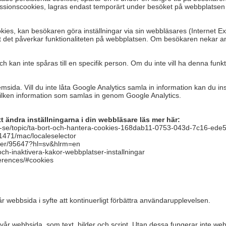
sessionscookies, lagras endast temporärt under besöket på webbplatsen 
s, kan besökaren göra inställningar via sin webbläsares (Internet Expl
t det påverkar funktionaliteten på webbplatsen. Om besökaren nekar a
 kan inte spåras till en specifik person. Om du inte vill ha denna funkt
emsida. Vill du inte låta Google Analytics samla in information kan du ins
 vilken information som samlas in genom Google Analytics.
tt ändra inställningarna i din webbläsare läs mer här:
/sv-se/topic/ta-bort-och-hantera-cookies-168dab11-0753-043d-7c16-ed
i11471/mac/localeselector
wer/95647?hl=sv&hlrm=en
och-inaktivera-kakor-webbplatser-installningar
ferences/#cookies
 webbsida i syfte att kontinuerligt förbättra användarupplevelsen.
å vår webbsida, som text, bilder och script. Utan dessa fungerar inte we