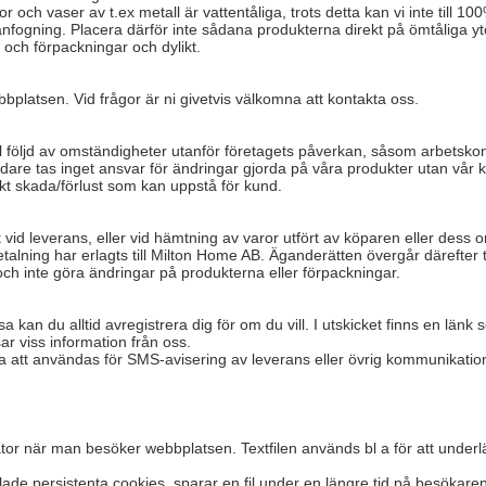
ch vaser av t.ex metall är vattentåliga, trots detta kan vi inte till 1
nfogning. Placera därför inte sådana produkterna direkt på ömtåliga yt
r och förpackningar och dylikt.
bplatsen. Vid frågor är ni givetvis välkomna att kontakta oss.
till följd av omständigheter utanför företagets påverkan, såsom arbetskon
 Vidare tas inget ansvar för ändringar gjorda på våra produkter utan vår
rekt skada/förlust som kan uppstå för kund.
 vid leverans, eller vid hämtning av varor utfört av köparen eller dess
 betalning har erlagts till Milton Home AB. Äganderätten övergår därefter t
och inte göra ändringar på produkterna eller förpackningar.
n du alltid avregistrera dig för om du vill. I utskicket finns en länk so
ar viss information från oss.
 att användas för SMS-avisering av leverans eller övrig kommunikatio
ator när man besöker webbplatsen. Textfilen används bl a för att unde
allade persistenta cookies, sparar en fil under en längre tid på besök