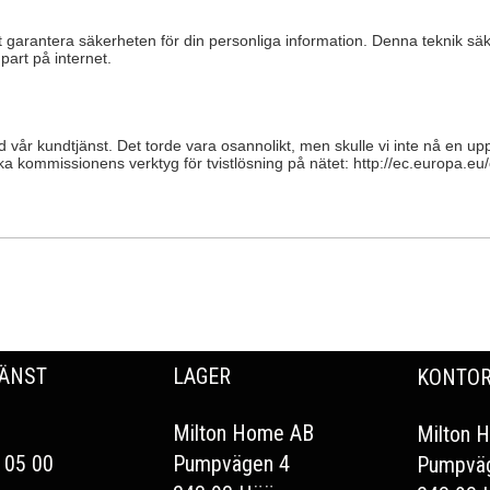
 garantera säkerheten för din personliga information. Denna teknik säke
part på internet.
med vår kundtjänst. Det torde vara osannolikt, men skulle vi inte nå en
ka kommissionens verktyg för tvistlösning på nätet: http://ec.europa.e
ÄNST
LAGER
KONTO
Milton Home AB
Milton 
 05 00
Pumpvägen 4
Pumpvä