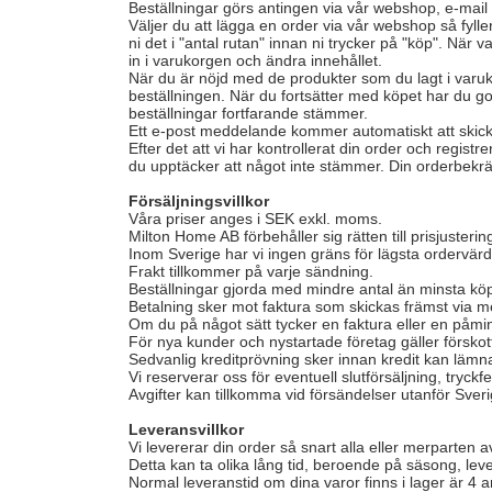
Beställningar görs antingen via vår webshop, e-mai
Väljer du att lägga en order via vår webshop så fyl
ni det i "antal rutan" innan ni trycker på "köp". När 
in i varukorgen och ändra innehållet.
När du är nöjd med de produkter som du lagt i varuk
beställningen. När du fortsätter med köpet har du go
beställningar fortfarande stämmer.
Ett e-post meddelande kommer automatiskt att skickas 
Efter det att vi har kontrollerat din order och regi
du upptäcker att något inte stämmer. Din orderbekrä
Försäljningsvillkor
Våra priser anges i SEK exkl. moms.
Milton Home AB förbehåller sig rätten till prisjust
Inom Sverige har vi ingen gräns för lägsta ordervär
Frakt tillkommer på varje sändning.
Beställningar gjorda med mindre antal än minsta köp
Betalning sker mot faktura som skickas främst via m
Om du på något sätt tycker en faktura eller en påmin
För nya kunder och nystartade företag gäller förskot
Sedvanlig kreditprövning sker innan kredit kan lämn
Vi reserverar oss för eventuell slutförsäljning, tryckfe
Avgifter kan tillkomma vid försändelser utanför Sveri
Leveransvillkor
Vi levererar din order så snart alla eller merparten a
Detta kan ta olika lång tid, beroende på säsong, lev
Normal leveranstid om dina varor finns i lager är 4 