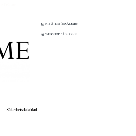
terförsäljare.
BLI ÅTERFÖRSÄLJARE

WEBSHOP / ÅF-LOGIN

Säkerhetsdatablad