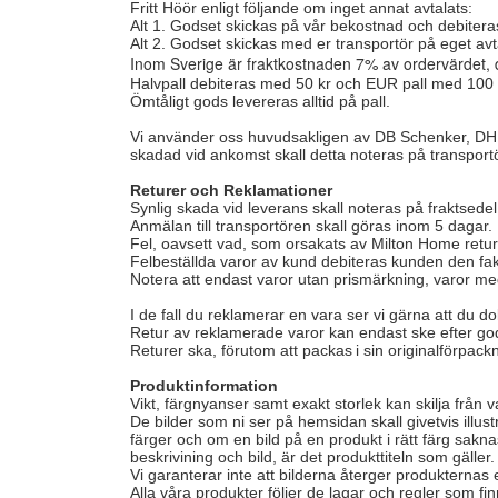
Fritt Höör enligt följande om inget annat avtalats:
Alt 1. Godset skickas på vår bekostnad och debitera
Alt 2. Godset skickas med er transportör på eget avt
Inom Sverige är fraktkostnaden 7% av ordervärdet, d
Halvpall debiteras med 50 kr och EUR pall med 100 
Ömtåligt gods levereras alltid på pall.
Vi använder oss huvudsakligen av DB Schenker, DHL, 
skadad vid ankomst skall detta noteras på transportö
Returer och Reklamationer
Synlig skada vid leverans skall noteras på fraktsedel
Anmälan till transportören skall göras inom 5 dagar.
Fel, oavsett vad, som orsakats av Milton Home retur
Felbeställda varor av kund debiteras kunden den fak
Notera att endast varor utan prismärkning, varor me
I de fall du reklamerar en vara ser vi gärna att du d
Retur av reklamerade varor kan endast ske efter go
Returer ska, förutom att packas i sin originalförpack
Produktinformation
Vikt, färgnyanser samt exakt storlek kan skilja från va
De bilder som ni ser på hemsidan skall givetvis illus
färger och om en bild på en produkt i rätt färg sakna
beskrivining och bild, är det produkttiteln som gäll
Vi garanterar inte att bilderna återger produkternas
Alla våra produkter följer de lagar och regler som f